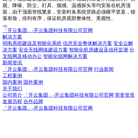
观、降噪、防尘。灯具、烟感、温感探头等均安装在机房顶
面，由于顶面管线繁多，安装时各系统管路必须横平竖直，错
落有致，排列有序，保证机房底部整体性、美观性。
→
「开云集团」-开云集团科技有限公司官网
解决方案
弱电系统建设及智能化系统
信息安全整体解决方案
安全云解
决方案
安全无线网络建设方案
智能化机房建设及动环监测
分
支组网及移动办公
智能化组网解决方案
新闻资讯
「开云集团」-开云集团科技有限公司官网
行业新闻
工程案例
国内案例
国外案例
关于我们
公司简介
「开云集团」-开云集团科技有限公司官网
荣誉资质
发展历程
合作品牌
「开云集团」-开云集团科技有限公司官网
「开云集团」-开云集团科技有限公司官网