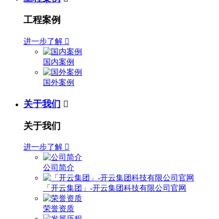
工程案例
进一步了解

国内案例
国外案例
关于我们

关于我们
进一步了解

公司简介
「开云集团」-开云集团科技有限公司官网
荣誉资质