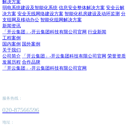
解决方案
弱电系统建设及智能化系统
信息安全整体解决方案
安全云解
决方案
安全无线网络建设方案
智能化机房建设及动环监测
分
支组网及移动办公
智能化组网解决方案
新闻资讯
「开云集团」-开云集团科技有限公司官网
行业新闻
工程案例
国内案例
国外案例
关于我们
公司简介
「开云集团」-开云集团科技有限公司官网
荣誉资质
发展历程
合作品牌
「开云集团」-开云集团科技有限公司官网
「开云集团」-开云集团科技有限公司官网
服务热线：
020-87566596
地址：