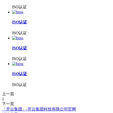
ISO认证
ISO认证
ISO认证
ISO认证
ISO认证
ISO认证
ISO认证
上一页
1
下一页
「开云集团」-开云集团科技有限公司官网