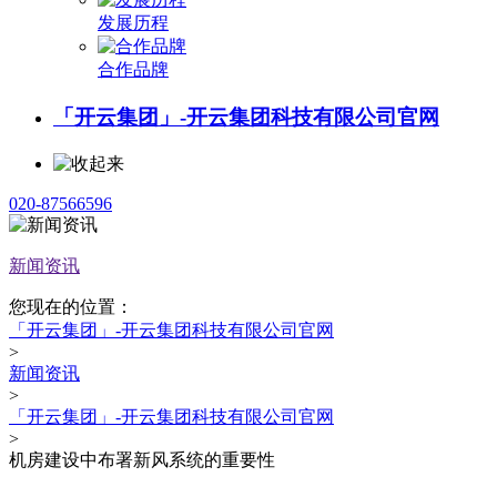
发展历程
合作品牌
「开云集团」-开云集团科技有限公司官网
020-87566596
新闻资讯
您现在的位置：
「开云集团」-开云集团科技有限公司官网
>
新闻资讯
>
「开云集团」-开云集团科技有限公司官网
>
机房建设中布署新风系统的重要性