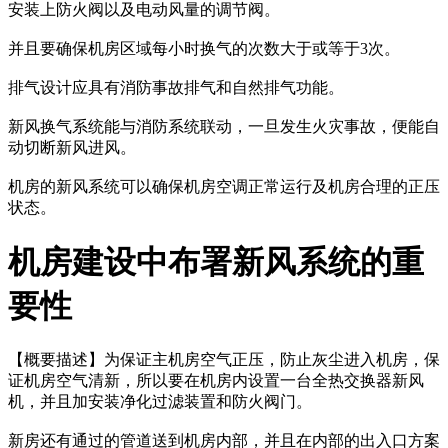
安装上防火阀以及电动风量的调节阀。
并且要确保机房区域每小时换气的次数大于或等于3次。
排气设计应具有消防事故排气和自然排气功能。
新风换气系统能与消防系统联动，一旦发生火灾事故，便能自
动切断新风进风。
机房的新风系统可以确保机房空调正常运行及机房合理的正压
状态。
机房建设中布署新风系统的重
要性
【概要描述】
为保证主机房空气正压，防止灰尘进入机房，保
证机房空气清新，所以要在机房内设置一台全热交换器新风
机，并且加安装净化过滤装置和防火阀门。
新房还有通过的管道送到机房内部，并且在内部的出入口方案