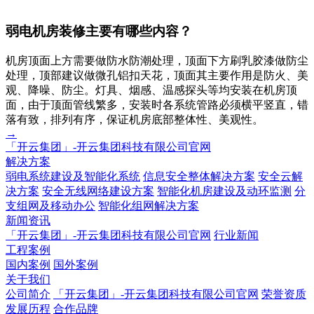
弱电机房装修主要有哪些内容？
机房顶面上方需要做防水防潮处理，顶面下方刷乳胶漆做防尘
处理，顶部建议做微孔铝扣天花，顶面其主要作用是防火、美
观、降噪、防尘。灯具、烟感、温感探头等均安装在机房顶
面，由于顶面管线繁多，安装时各系统管路必须横平竖直，错
落有致，排列有序，保证机房底部整体性、美观性。
→
「开云集团」-开云集团科技有限公司官网
解决方案
弱电系统建设及智能化系统
信息安全整体解决方案
安全云解
决方案
安全无线网络建设方案
智能化机房建设及动环监测
分
支组网及移动办公
智能化组网解决方案
新闻资讯
「开云集团」-开云集团科技有限公司官网
行业新闻
工程案例
国内案例
国外案例
关于我们
公司简介
「开云集团」-开云集团科技有限公司官网
荣誉资质
发展历程
合作品牌