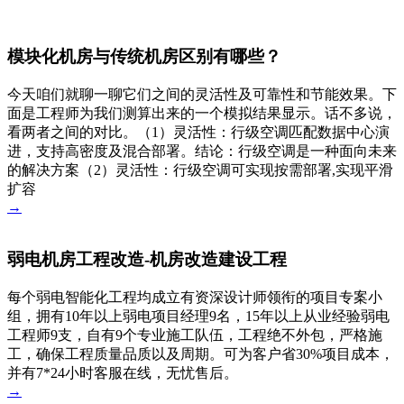
模块化机房与传统机房区别有哪些？
今天咱们就聊一聊它们之间的灵活性及可靠性和节能效果。下
面是工程师为我们测算出来的一个模拟结果显示。话不多说，
看两者之间的对比。（1）灵活性：行级空调匹配数据中心演
进，支持高密度及混合部署。结论：行级空调是一种面向未来
的解决方案（2）灵活性：行级空调可实现按需部署,实现平滑
扩容
→
弱电机房工程改造-机房改造建设工程
每个弱电智能化工程均成立有资深设计师领衔的项目专案小
组，拥有10年以上弱电项目经理9名，15年以上从业经验弱电
工程师9支，自有9个专业施工队伍，工程绝不外包，严格施
工，确保工程质量品质以及周期。可为客户省30%项目成本，
并有7*24小时客服在线，无忧售后。
→