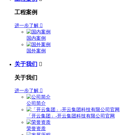
工程案例
进一步了解

国内案例
国外案例
关于我们

关于我们
进一步了解

公司简介
「开云集团」-开云集团科技有限公司官网
荣誉资质