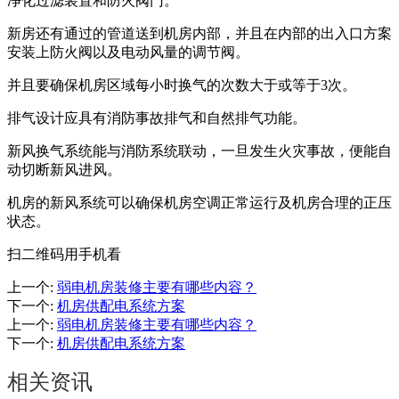
净化过滤装置和防火阀门。
新房还有通过的管道送到机房内部，并且在内部的出入口方案
安装上防火阀以及电动风量的调节阀。
并且要确保机房区域每小时换气的次数大于或等于3次。
排气设计应具有消防事故排气和自然排气功能。
新风换气系统能与消防系统联动，一旦发生火灾事故，便能自
动切断新风进风。
机房的新风系统可以确保机房空调正常运行及机房合理的正压
状态。
扫二维码用手机看
上一个
:
弱电机房装修主要有哪些内容？
下一个
:
机房供配电系统方案
上一个
:
弱电机房装修主要有哪些内容？
下一个
:
机房供配电系统方案
相关资讯