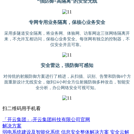
“强防御+高隔离”的安全无线
专网专用业务隔离，保核心业务安全
采用多隧道安全隔离，将业务网、体验网、访客网这三张网络隔离开
来，不允许互相访问，保核心业务安全。每张网有独立的控制器，不
仅安全并且可靠。
安全雷达，强防御可感知
对传统的射频防御方案进行了精进，从扫描、识别、告警和防御4个方
面重新设计无线安全，做到24小时全方位射频防御多种攻击，智能安
全分析，办公网络安全可视可知。
扫二维码用手机看
「开云集团」-开云集团科技有限公司官网
解决方案
弱电系统建设及智能化系统
信息安全整体解决方案
安全云解