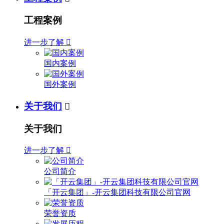
工程案例
进一步了解

国内案例
国外案例
关于我们

关于我们
进一步了解

公司简介
「开云集团」-开云集团科技有限公司官网
荣誉资质